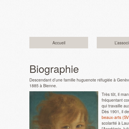
Accueil
L’associ
Biographie
Descendant d’une famille huguenote réfugiée à Genève
1885 à Bienne.
Très tôt, il ma
fréquentant co
qui travaille a
Dès 1901, il d
beaux-arts (S
scolarité à Laus
l’Académie Juli