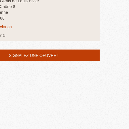
s Amis de Louis Rivier
-Chêne 8
anne
 68
vier.ch
7-5
SIGNALEZ UNE OEUVRE !