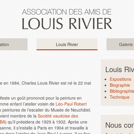
ation
Louis Rivier
Galerie
Louis Riv
Expositions
 en 1684, Charles Louis Rivier est né le 22 mai
Biographie
Bibliographi
Technique
nifeste un goût prononcé pour la peinture en
mme enfant l’atelier voisin de
Léo-Paul Robert
ux peintures de l’escalier du Musée de Neuchâtel.
evient membre de la
Société vaudoise des
VBA
) qu’il présidera de 1929 à 1932. Après une
Nous con
anne, il s’installe à Paris en 1904 et travaille à
an dans l’atelier de Jean-Paul Laurens. Il se fixe