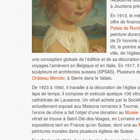
à Jouxtens pr
En 1913, le mé
offre de financ
Palais de Rum
peinture durer
de Dr honoris 
tôt, le peintre
ville, de l’égl
une conception globale de l’édifice et de sa décoratio
voyages l’amènent en Belgique et en Italie. En 1917, il
sculpteurs et architectes suisses (SPSAS). Plusieurs de
Château Mercier
, à Sierre dans le Valais.
De 1923 à 1940, il travaille à la décoration de l’égl
laps de temps, il compose et exécute quelque 106 vitra
cathédrale de Lausanne. Un vitrail acheté par la Sociét
actuellement exposé aux Maisons romanes à Tournai, da
l’encre de chine a fait l’objet d’une donation au
Musée i
vitrail se trouve à Saint-Dié-des-Vosges, en Lorraine 
expositions tant en France qu’en Suisse, dont une au
peintures murales dans plusieurs églises de Suisse.