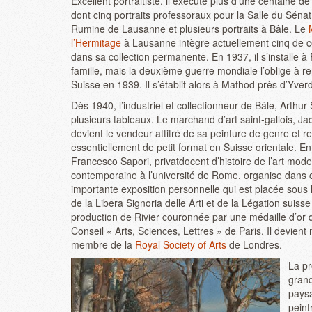
Excellent portraitiste, il exécute plus d’une centaine
dont cinq portraits professoraux pour la Salle du Sénat
Rumine de Lausanne et plusieurs portraits à Bâle. Le
l’Hermitage
à Lausanne intègre actuellement cinq de ce
dans sa collection permanente. En 1937, il s’installe 
famille, mais la deuxième guerre mondiale l’oblige à re
Suisse en 1939. Il s’établit alors à Mathod près d’Yver
Dès 1940, l’industriel et collectionneur de Bâle, Arthur S
plusieurs tableaux. Le marchand d’art saint-gallois, 
devient le vendeur attitré de sa peinture de genre et re
essentiellement de petit format en Suisse orientale. E
Francesco Sapori, privatdocent d’histoire de l’art mode
contemporaine à l’université de Rome, organise dans ce
importante exposition personnelle qui est placée sous 
de la Libera Signoria delle Arti et de la Légation sui
production de Rivier couronnée par une médaille d’or d
Conseil « Arts, Sciences, Lettres » de Paris. Il devien
membre de la
Royal Society of Arts
de Londres.
La pr
grand
pays
peint