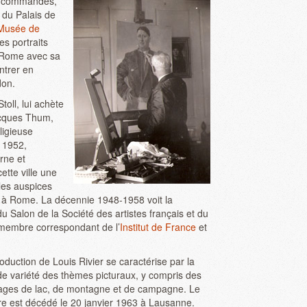
 de commandes,
 du Palais de
Musée de
s portraits
à Rome avec sa
ntrer en
don.
toll, lui achète
Jacques Thum,
ligieuse
n 1952,
rne et
tte ville une
les auspices
sse à Rome. La décennie 1948-1958 voit la
u Salon de la Société des artistes français et du
t membre correspondant de l’
Institut de France
et
oduction de Louis Rivier se caractérise par la
e variété des thèmes picturaux, y compris des
ages de lac, de montagne et de campagne. Le
re est décédé le 20 janvier 1963 à Lausanne.