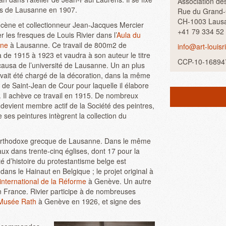
Association de
ès de Lausanne en 1907.
Rue du Grand
CH-1003 Laus
cène et collectionneur Jean-Jacques Mercier
+41 79 334 52
er les fresques de Louis Rivier dans l’
Aula du
ine
à Lausanne. Ce travail de 800m2 de
info@art-louisri
a de 1915 à 1923 et vaudra à son auteur le titre
CCP-10-16894
causa de l’université de Lausanne. Un an plus
 avait été chargé de la décoration, dans la même
ise de Saint-Jean de Cour pour laquelle il élabore
n. Il achève ce travail en 1915. De nombreux
 devient membre actif de la Société des peintres,
 ses peintures intègrent la collection du
ise orthodoxe grecque de Lausanne. Dans le même
ux dans trente-cinq églises, dont 17 pour la
é d’histoire du protestantisme belge est
ns le Hainaut en Belgique ; le projet original à
nternational de la Réforme
à Genève. Un autre
en France. Rivier participe à de nombreuses
Musée Rath
à Genève en 1926, et signe des